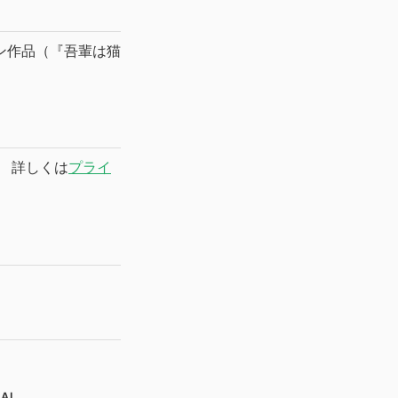
ン作品（『吾輩は猫
 詳しくは
プライ
GAL