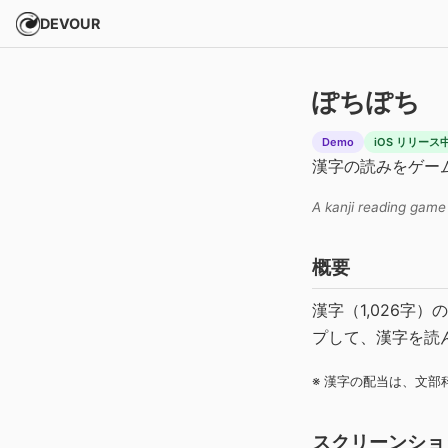
DEVOUR
ぽちぽち
Demo
iOS リリース中 (
漢字の読みをゲー
A kanji reading game
概要
漢字（1,026字
プして、漢字を読
※ 漢字の配当は、文
スクリーンショ