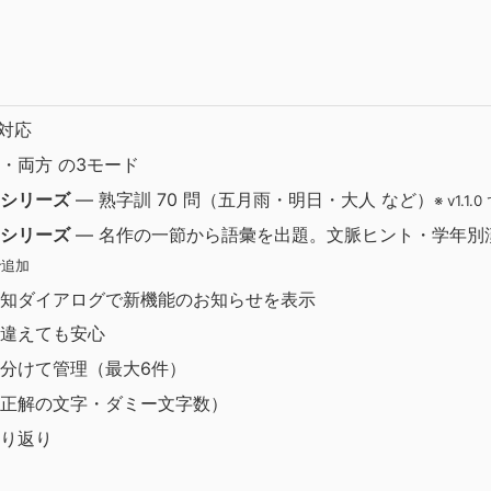
に対応
・両方 の3モード
シリーズ
— 熟字訓 70 問（五月雨・明日・大人 など）
※ v1.1.
シリーズ
— 名作の一節から語彙を出題。文脈ヒント・学年別
 で追加
知ダイアログで新機能のお知らせを表示
違えても安心
分けて管理（最大6件）
正解の文字・ダミー文字数）
り返り