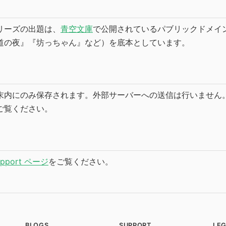
リーズの出題は、
青空文庫
で公開されているパブリックドメイ
道の夜』『坊っちゃん』など）を底本としています。
末内にのみ保存されます。外部サーバーへの送信は行いません。
ご覧ください。
upport ページ
をご覧ください。
BLOGS
SUPPORT
LE